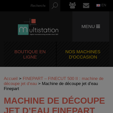
EN
MENU
BOUTIQUE EN
NOS MACHINES
LIGNE
D'OCCASION
Accueil
>
FINEPART – FINECUT 500 II : machine de
découpe jet d’eau
>
Machine de découpe jet d’eau
Finepart
MACHINE DE DÉCOUPE
JET D’EAU FINEPART