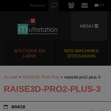
EN
MENU
BOUTIQUE EN
NOS MACHINES
LIGNE
D'OCCASION
Accueil
>
RAISE3D Pro2 Plus
>
raise3d-pro2-plus-3
RAISE3D-PRO2-PLUS-3
6/04/18