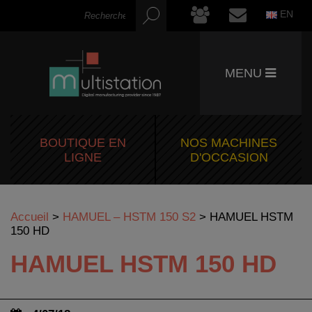
EN
MENU
BOUTIQUE EN
NOS MACHINES
LIGNE
D'OCCASION
Accueil
>
HAMUEL – HSTM 150 S2
>
HAMUEL HSTM
150 HD
HAMUEL HSTM 150 HD