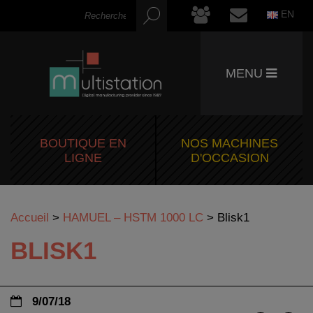
EN
MENU
BOUTIQUE EN
NOS MACHINES
LIGNE
D'OCCASION
Accueil
>
HAMUEL – HSTM 1000 LC
>
Blisk1
BLISK1
9/07/18