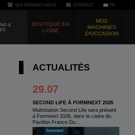
QUI SOMMES-NOUS
CONTACT
EN
NOS
BOUTIQUE EN
ING &
MACHINES
CES
LIGNE
D'OCCASION
ACTUALITÉS
29.07
SECOND LIFE À FORMNEXT 2026
Multistation Second Life sera présent
à Formnext 2026, dans le cadre du
Pavillon France Du…