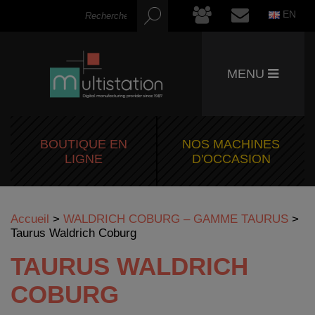
EN
MENU
BOUTIQUE EN
NOS MACHINES
LIGNE
D'OCCASION
Accueil
>
WALDRICH COBURG – GAMME TAURUS
>
Taurus Waldrich Coburg
TAURUS WALDRICH
COBURG