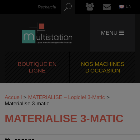
EN
MENU
BOUTIQUE EN
NOS MACHINES
LIGNE
D'OCCASION
Accueil
>
MATERIALISE – Logiciel 3-Matic
>
Materialise 3-matic
MATERIALISE 3-MATIC