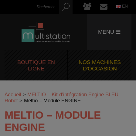
EN
MENU
BOUTIQUE EN
NOS MACHINES
LIGNE
D'OCCASION
Accueil
>
MELTIO – Kit d’intégration Engine BLEU
Robot
>
Meltio – Module ENGINE
MELTIO – MODULE
ENGINE