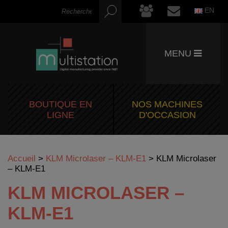
EN
MENU
BOUTIQUE EN
NOS MACHINES
LIGNE
D'OCCASION
Accueil
>
KLM Microlaser – KLM-E1
>
KLM Microlaser
– KLM-E1
KLM MICROLASER –
KLM-E1