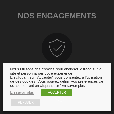
NOS ENGAGEMENTS
Nous utilisons des cookies pour analyser le trafic sur le
GARANTIE
site et personnaliser votre expérience.
En cliquant sur "Accepter" vous consentez à l’utilisation
de ces cookies. Vous pouvez définir vos préférences de
consentement en cliquant sur "En savoir plus".
En savoir plus
ACCEPTER
REFUSER