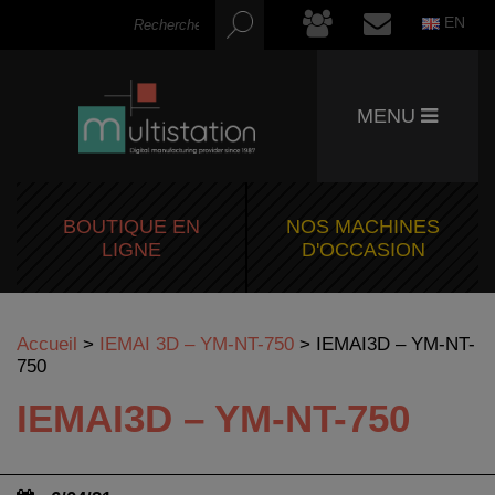
EN
MENU
BOUTIQUE EN
NOS MACHINES
LIGNE
D'OCCASION
Accueil
>
IEMAI 3D – YM-NT-750
>
IEMAI3D – YM-NT-
750
IEMAI3D – YM-NT-750