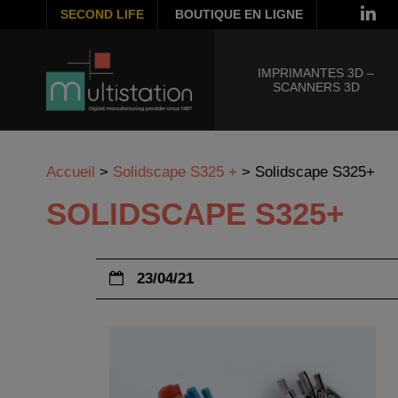
SECOND LIFE
BOUTIQUE EN LIGNE
IMPRIMANTES 3D –
SCANNERS 3D
Accueil
>
Solidscape S325 +
>
Solidscape S325+
SOLIDSCAPE S325+
23/04/21