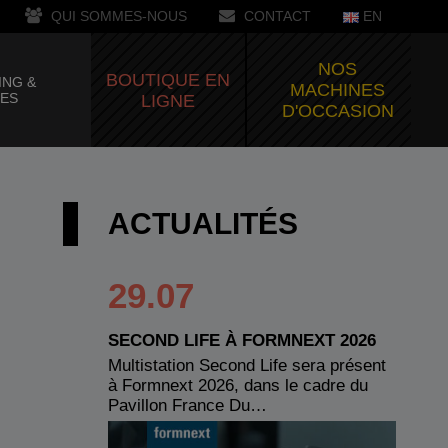
QUI SOMMES-NOUS
CONTACT
EN
NOS
BOUTIQUE EN
ING &
MACHINES
CES
LIGNE
D'OCCASION
ACTUALITÉS
29.07
SECOND LIFE À FORMNEXT 2026
Multistation Second Life sera présent
à Formnext 2026, dans le cadre du
Pavillon France Du…