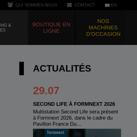
QUI SOMMES-NOUS
CONTACT
EN
NOS
BOUTIQUE EN
ING &
MACHINES
CES
LIGNE
D'OCCASION
ACTUALITÉS
29.07
SECOND LIFE À FORMNEXT 2026
Multistation Second Life sera présent
à Formnext 2026, dans le cadre du
Pavillon France Du…