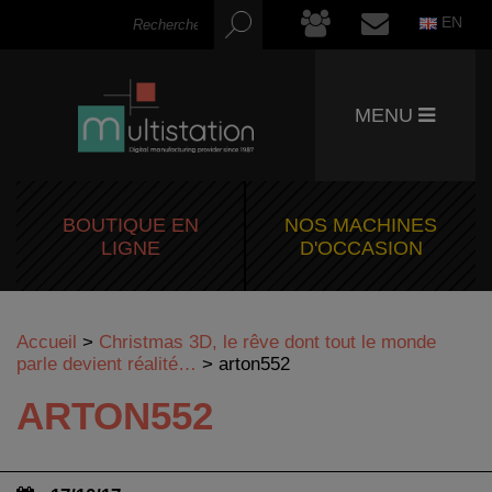
EN
MENU
BOUTIQUE EN
NOS MACHINES
LIGNE
D'OCCASION
Accueil
>
Christmas 3D, le rêve dont tout le monde
parle devient réalité…
>
arton552
ARTON552