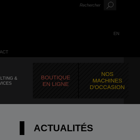
EN
ACT
NOS
BOUTIQUE
LTING &
MACHINES
VICES
EN LIGNE
D'OCCASION
ACTUALITÉS