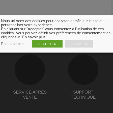
Nous utilisons des cookies pour analyser le trafic sur le site et
personnaliser votre expérience.
En cliquant sur "Accepter" vous consentez à l’utilisation de ces
cookies. Vous pouvez définir vos préférences de consentement en
NOS ENGAGEMENTS
cliquant sur "En savoir plus".
En savoir plus
ACCEPTER
REFUSER
SERVICE APRÈS
SUPPORT
VENTE
TECHNIQUE