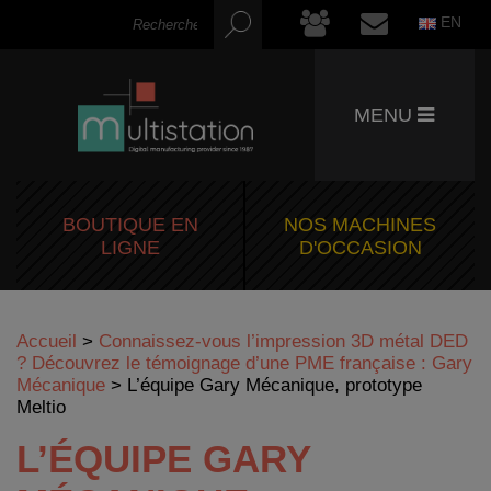
EN
MENU
BOUTIQUE EN
NOS MACHINES
LIGNE
D'OCCASION
Accueil
>
Connaissez-vous l’impression 3D métal DED
? Découvrez le témoignage d’une PME française : Gary
Mécanique
>
L’équipe Gary Mécanique, prototype
Meltio
L’ÉQUIPE GARY