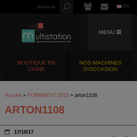
EN
MENU
BOUTIQUE EN
NOS MACHINES
LIGNE
D'OCCASION
Accueil
>
FORMNEXT 2015
>
arton1108
ARTON1108
17/10/17