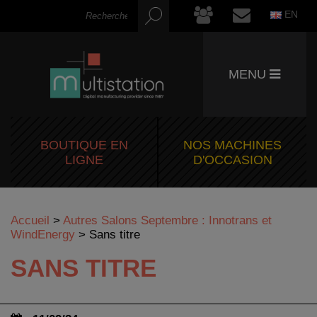
EN
MENU
BOUTIQUE EN
NOS MACHINES
LIGNE
D'OCCASION
Accueil
>
Autres Salons Septembre : Innotrans et
WindEnergy
>
Sans titre
SANS TITRE