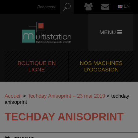
EN
MENU
BOUTIQUE EN
NOS MACHINES
LIGNE
D'OCCASION
Accueil
>
Techday Anisoprint – 23 mai 2019
>
techday
anisoprint
TECHDAY ANISOPRINT