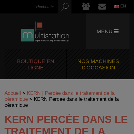
EN
MENU
BOUTIQUE EN
NOS MACHINES
LIGNE
D'OCCASION
Accueil
>
KERN | Percée dans le traitement de la
céramique
>
KERN Percée dans le traitement de la
céramique
KERN PERCÉE DANS LE
TRAITEMENT DE LA