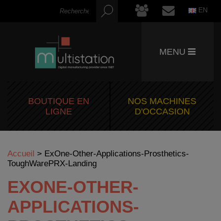
EN
MENU
BOUTIQUE EN
NOS MACHINES
LIGNE
D'OCCASION
Accueil
>
ExOne-Other-Applications-Prosthetics-
ToughWarePRX-Landing
EXONE-OTHER-
APPLICATIONS-