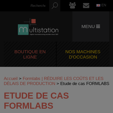
EN
MENU
BOUTIQUE EN
NOS MACHINES
LIGNE
D'OCCASION
Accueil
>
Formlabs | RÉDUIRE LES COÛTS ET LES
DÉLAIS DE PRODUCTION
>
Etude de cas FORMLABS
ETUDE DE CAS
FORMLABS