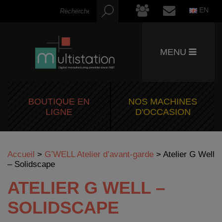
EN
MENU
BOUTIQUE EN
NOS MACHINES
LIGNE
D'OCCASION
Accueil
>
G’WELL Atelier d’avant-garde
>
Atelier G Well
– Solidscape
ATELIER G WELL –
SOLIDSCAPE