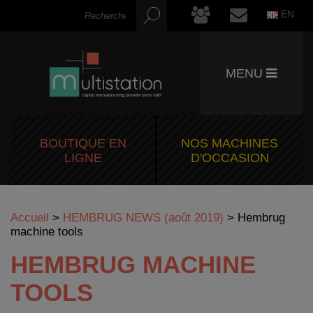
EN
MENU
BOUTIQUE EN
NOS MACHINES
LIGNE
D'OCCASION
Accueil
>
HEMBRUG NEWS (août 2019)
>
Hembrug
machine tools
HEMBRUG MACHINE
TOOLS