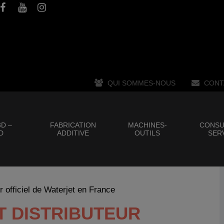
QUI SOMMES-NOUS
CONT
D –
FABRICATION
MACHINES-
CONSU
D
ADDITIVE
OUTILS
SER
ur officiel de Waterjet en France
T DISTRIBUTEUR