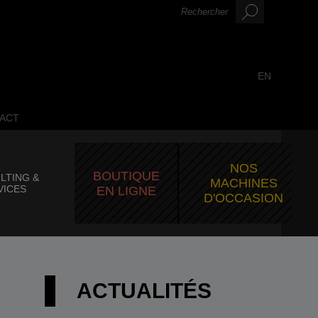
EN
ACT
NOS
BOUTIQUE
LTING &
MACHINES
VICES
EN LIGNE
D'OCCASION
ACTUALITÉS