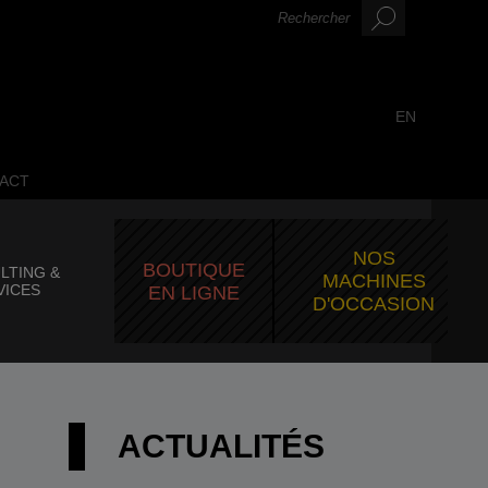
EN
ACT
NOS
BOUTIQUE
LTING &
MACHINES
VICES
EN LIGNE
D'OCCASION
ACTUALITÉS