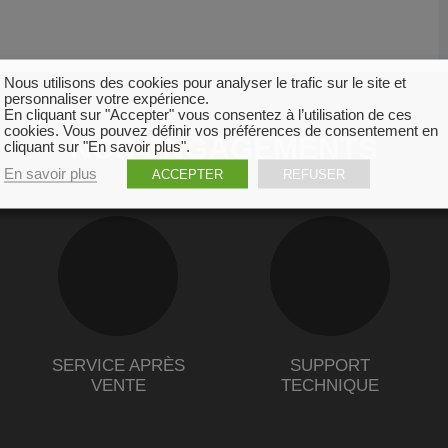
Nous utilisons des cookies pour analyser le trafic sur le site et
personnaliser votre expérience.
En cliquant sur "Accepter" vous consentez à l’utilisation de ces
cookies. Vous pouvez définir vos préférences de consentement en
NOS ENGAGEMENTS
cliquant sur "En savoir plus".
En savoir plus
ACCEPTER
REFUSER
SERVICE APRÈS
SUPPORT
VENTE
TECHNIQUE