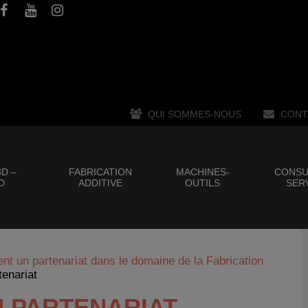
QUI SOMMES-NOUS
CONT
D –
FABRICATION
MACHINES-
CONSU
D
ADDITIVE
OUTILS
SER
ent un partenariat dans le domaine de la Fabrication
tenariat
N PARTENARIAT