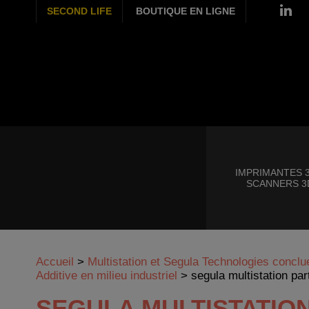
SECOND LIFE
BOUTIQUE EN LIGNE
IMPRIMANTES 3
SCANNERS 3
Accueil
>
Multistation et Segula Technologies conclu
Additive en milieu industriel
>
segula multistation par
SEGULA MULTISTATIO