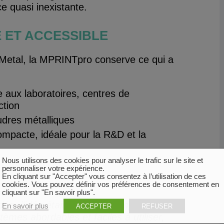
e quasi inexistante.
 ET ACCESSIBLE
k Metal, la MPRINTpro conserve ce qui a
ée aux laboratoires, centres de
ction
dres métalliques
mpacte, idéale pour la R&D et la
Nous utilisons des cookies pour analyser le trafic sur le site et
personnaliser votre expérience.
En cliquant sur "Accepter" vous consentez à l’utilisation de ces
cookies. Vous pouvez définir vos préférences de consentement en
é :
cliquant sur "En savoir plus".
e, l’idée était de rendre l’impression
En savoir plus
ACCEPTER
REFUSER
èmes abordables et faciles à utiliser,