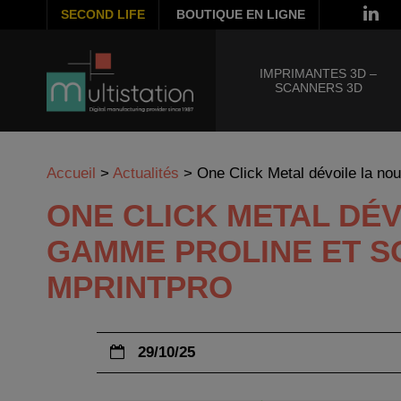
SECOND LIFE
BOUTIQUE EN LIGNE
IMPRIMANTES 3D –
SCANNERS 3D
Accueil
>
Actualités
>
One Click Metal dévoile la n
ONE CLICK METAL DÉ
GAMME PROLINE ET S
MPRINTPRO
29/10/25