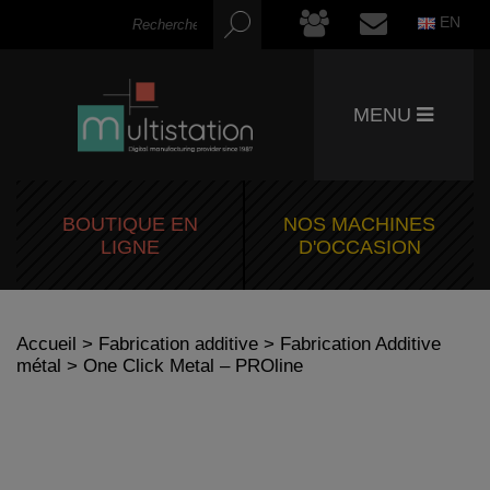
EN
MENU
BOUTIQUE EN
NOS MACHINES
LIGNE
D'OCCASION
Accueil
>
Fabrication additive
>
Fabrication Additive
métal
> One Click Metal – PROline