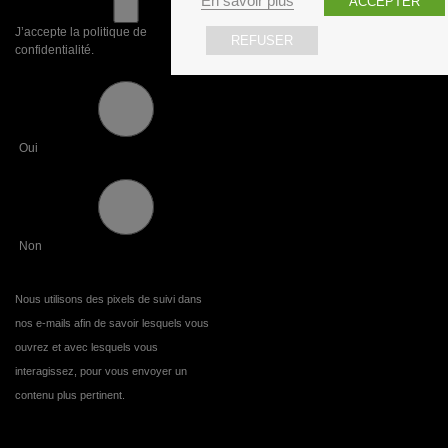
En savoir plus
ACCEPTER
J’accepte la politique de
REFUSER
confidentialité.
Oui
Non
Nous utilisons des pixels de suivi dans
nos e-mails afin de savoir lesquels vous
ouvrez et avec lesquels vous
interagissez, pour vous envoyer un
contenu plus pertinent.