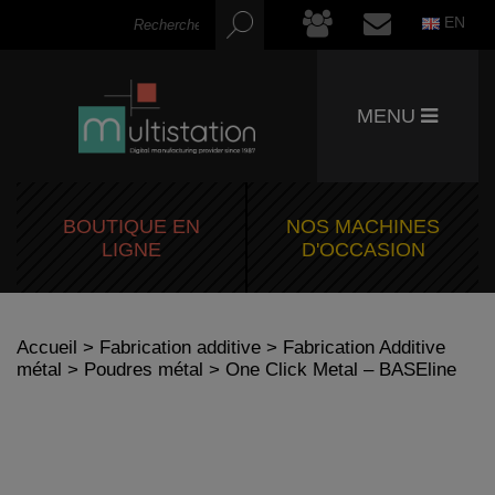
EN
MENU
BOUTIQUE EN
NOS MACHINES
LIGNE
D'OCCASION
Accueil
>
Fabrication additive
>
Fabrication Additive
métal
>
Poudres métal
> One Click Metal – BASEline