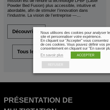
mission est de rendre la technologie LPBF (Laser
Powder Bed Fusion) plus accessible, intuitive et
abordable, afin de stimuler l’innovation dans
l’industrie. La vision de l’entreprise —…
Découvrir
Nous utilisons des cookies pour analyser le t
site et personnaliser votre expérience.
En cliquant sur "Accepter" vous consentez à 
de ces cookies. Vous pouvez définir vos p
consentement en cliquant sur "En savoir plu
Tous les fabricants
En savoir plus
ACCEPTER
REFUSER
PRÉSENTATION DE