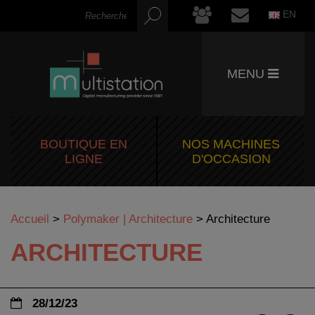
EN
MENU
BOUTIQUE EN
NOS MACHINES
LIGNE
D'OCCASION
Accueil
>
Polymaker | Architecture
>
Architecture
ARCHITECTURE
28/12/23