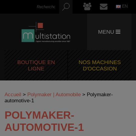
EN
MENU
BOUTIQUE EN
NOS MACHINES
LIGNE
D'OCCASION
Accueil
>
Polymaker | Automobile
>
Polymaker-
automotive-1
POLYMAKER-
AUTOMOTIVE-1