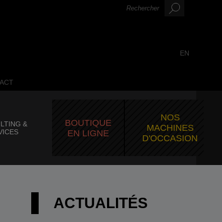
EN
ACT
NOS
BOUTIQUE
LTING &
MACHINES
VICES
EN LIGNE
D'OCCASION
ACTUALITÉS