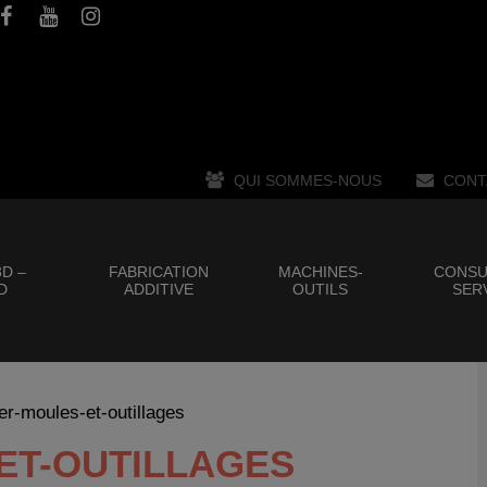
QUI SOMMES-NOUS
CONT
D –
FABRICATION
MACHINES-
CONSU
D
ADDITIVE
OUTILS
SER
r-moules-et-outillages
ET-OUTILLAGES