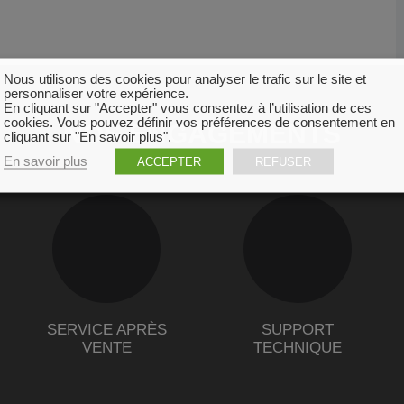
Nous utilisons des cookies pour analyser le trafic sur le site et
personnaliser votre expérience.
En cliquant sur "Accepter" vous consentez à l’utilisation de ces
cookies. Vous pouvez définir vos préférences de consentement en
NOS ENGAGEMENTS
cliquant sur "En savoir plus".
En savoir plus
ACCEPTER
REFUSER
SERVICE APRÈS
SUPPORT
VENTE
TECHNIQUE