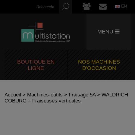
EN
MENU
BOUTIQUE EN
NOS MACHINES
LIGNE
D'OCCASION
Accueil
>
Machines-outils
>
Fraisage 5A
> WALDRICH
COBURG – Fraiseuses verticales