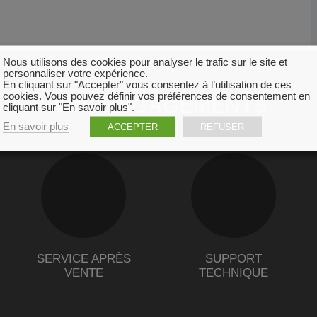
Nous utilisons des cookies pour analyser le trafic sur le site et
personnaliser votre expérience.
En cliquant sur "Accepter" vous consentez à l’utilisation de ces
cookies. Vous pouvez définir vos préférences de consentement en
NOS ENGAGEMENTS
cliquant sur "En savoir plus".
En savoir plus
ACCEPTER
REFUSER
SERVICE APRÈS
SUPPORT
VENTE
TECHNIQUE