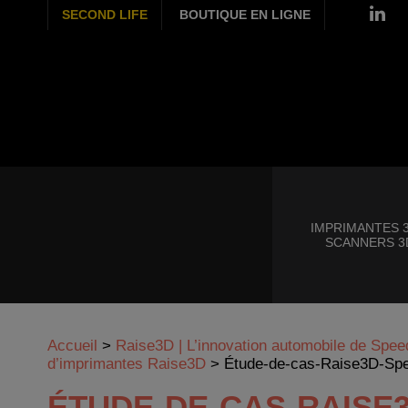
SECOND LIFE
BOUTIQUE EN LIGNE
IMPRIMANTES 3
SCANNERS 3
Accueil
>
Raise3D | L’innovation automobile de Speedh
d’imprimantes Raise3D
>
Étude-de-cas-Raise3D-Sp
ÉTUDE-DE-CAS-RAISE