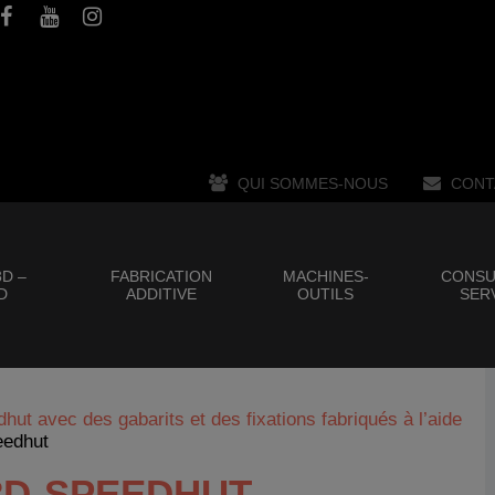
QUI SOMMES-NOUS
CONT
D –
FABRICATION
MACHINES-
CONSU
D
ADDITIVE
OUTILS
SER
ut avec des gabarits et des fixations fabriqués à l’aide
eedhut
3D-SPEEDHUT