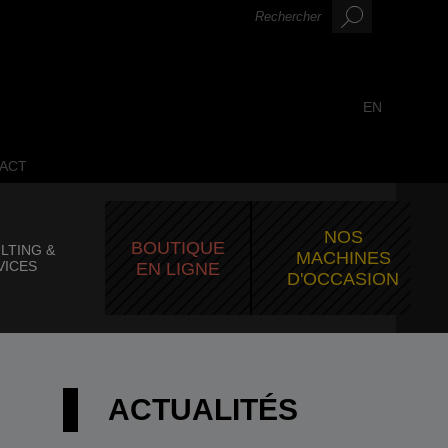
EN
ACT
NOS
BOUTIQUE
LTING &
MACHINES
VICES
EN LIGNE
D'OCCASION
ACTUALITÉS