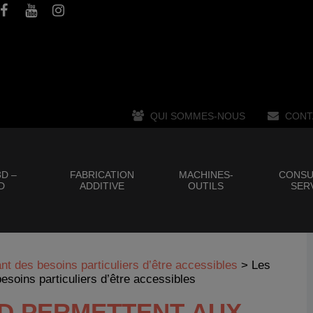
QUI SOMMES-NOUS
CONT
D –
FABRICATION
MACHINES-
CONSU
D
ADDITIVE
OUTILS
SER
t des besoins particuliers d’être accessibles
>
Les
soins particuliers d’être accessibles
3D PERMETTENT AUX