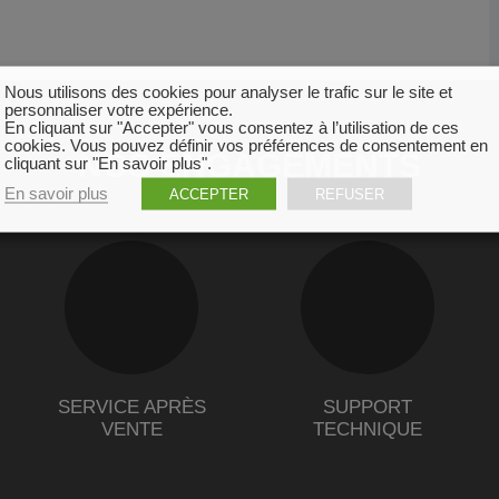
Nous utilisons des cookies pour analyser le trafic sur le site et
personnaliser votre expérience.
En cliquant sur "Accepter" vous consentez à l’utilisation de ces
cookies. Vous pouvez définir vos préférences de consentement en
NOS ENGAGEMENTS
cliquant sur "En savoir plus".
En savoir plus
ACCEPTER
REFUSER
SERVICE APRÈS
SUPPORT
VENTE
TECHNIQUE