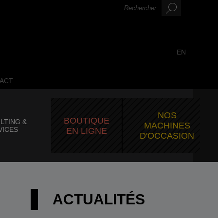
EN
ACT
NOS
BOUTIQUE
LTING &
MACHINES
VICES
EN LIGNE
D'OCCASION
ACTUALITÉS