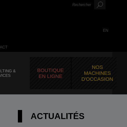
EN
ACT
NOS
BOUTIQUE
LTING &
MACHINES
VICES
EN LIGNE
D'OCCASION
ACTUALITÉS