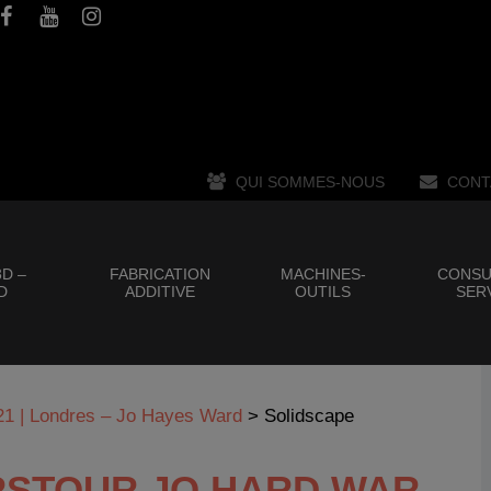
QUI SOMMES-NOUS
CONT
D –
FABRICATION
MACHINES-
CONSU
D
ADDITIVE
OUTILS
SER
21 | Londres – Jo Hayes Ward
>
Solidscape
RSTOUR JO HARD WAR