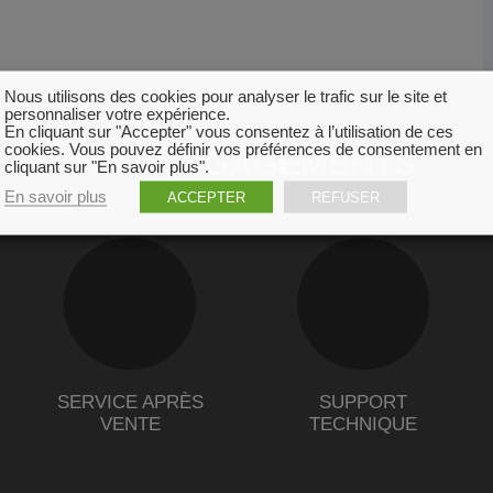
Nous utilisons des cookies pour analyser le trafic sur le site et
personnaliser votre expérience.
En cliquant sur "Accepter" vous consentez à l’utilisation de ces
cookies. Vous pouvez définir vos préférences de consentement en
NOS ENGAGEMENTS
cliquant sur "En savoir plus".
En savoir plus
ACCEPTER
REFUSER
SERVICE APRÈS
SUPPORT
VENTE
TECHNIQUE