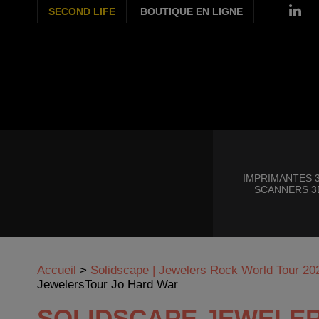
SECOND LIFE
BOUTIQUE EN LIGNE
IMPRIMANTES 3
SCANNERS 3
Accueil
>
Solidscape | Jewelers Rock World Tour 20
JewelersTour Jo Hard War
SOLIDSCAPE JEWELE