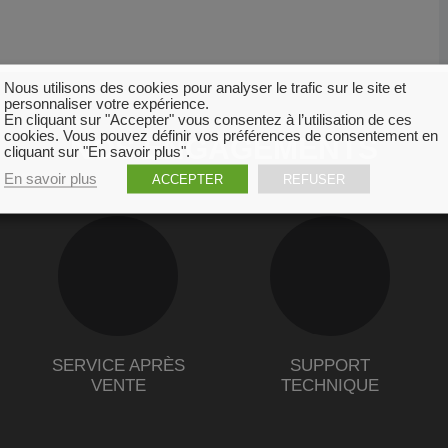
Nous utilisons des cookies pour analyser le trafic sur le site et
personnaliser votre expérience.
En cliquant sur "Accepter" vous consentez à l’utilisation de ces
cookies. Vous pouvez définir vos préférences de consentement en
NOS ENGAGEMENTS
cliquant sur "En savoir plus".
En savoir plus
ACCEPTER
REFUSER
SERVICE APRÈS
SUPPORT
VENTE
TECHNIQUE