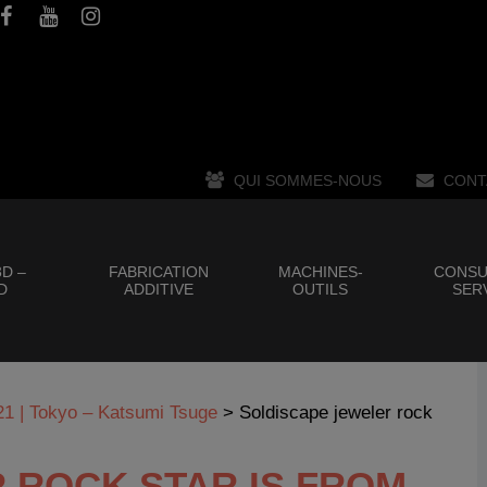
QUI SOMMES-NOUS
CONT
D –
FABRICATION
MACHINES-
CONSU
D
ADDITIVE
OUTILS
SER
21 | Tokyo – Katsumi Tsuge
>
Soldiscape jeweler rock
 ROCK STAR IS FROM