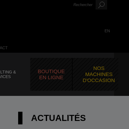
EN
ACT
NOS
BOUTIQUE
LTING &
MACHINES
VICES
EN LIGNE
D'OCCASION
ACTUALITÉS