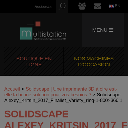
EN
MENU
BOUTIQUE EN
NOS MACHINES
LIGNE
D'OCCASION
Accueil
>
Solidscape | Une imprimante 3D à cire est-
elle la bonne solution pour vos besoins ?
>
Solidscape
Alexey_Kritsin_2017_Finalist_Variety_ring-1-800×366 1
SOLIDSCAPE
ALEXEY_KRITSIN_2017_F