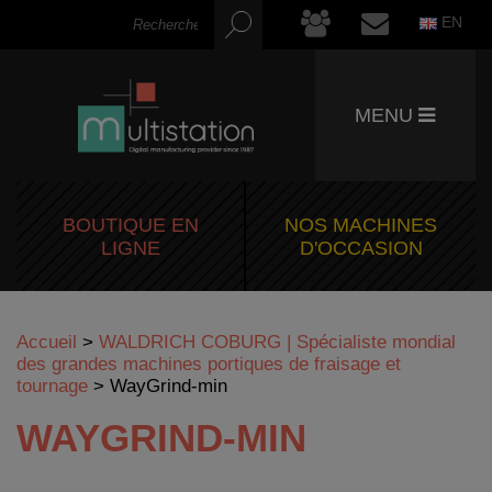
EN
MENU
BOUTIQUE EN
NOS MACHINES
LIGNE
D'OCCASION
Accueil
>
WALDRICH COBURG | Spécialiste mondial
des grandes machines portiques de fraisage et
tournage
>
WayGrind-min
WAYGRIND-MIN