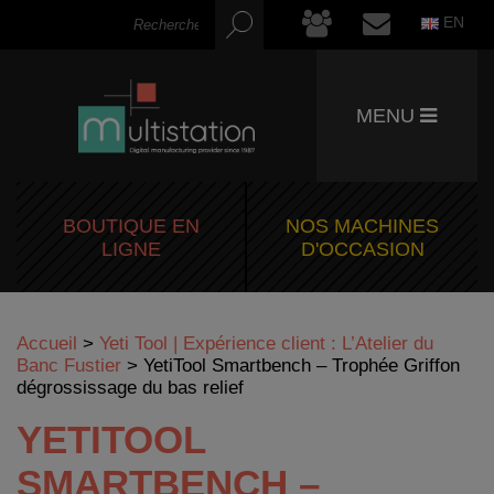
EN
MENU
BOUTIQUE EN
NOS MACHINES
LIGNE
D'OCCASION
Accueil
>
Yeti Tool | Expérience client : L’Atelier du
Banc Fustier
>
YetiTool Smartbench – Trophée Griffon
dégrossissage du bas relief
YETITOOL
SMARTBENCH –