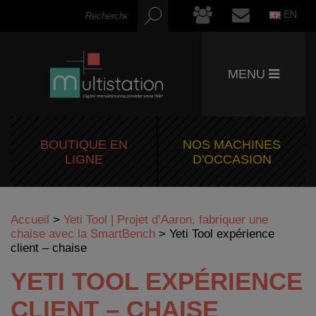
EN
MENU
BOUTIQUE EN
NOS MACHINES
LIGNE
D'OCCASION
Accueil
>
Yeti Tool | Projet d’Aaron, fabriquer une
chaise avec la SmartBench
>
Yeti Tool expérience
client – chaise
YETI TOOL EXPÉRIENCE
CLIENT – CHAISE