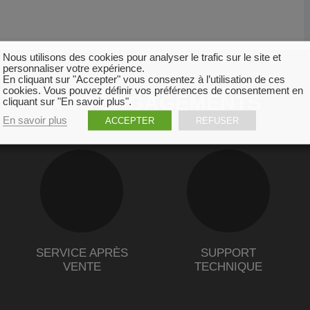
Nous utilisons des cookies pour analyser le trafic sur le site et
personnaliser votre expérience.
En cliquant sur "Accepter" vous consentez à l’utilisation de ces
cookies. Vous pouvez définir vos préférences de consentement en
NOS ENGAGEMENTS
cliquant sur "En savoir plus".
En savoir plus
ACCEPTER
REFUSER
SERVICE APRÈS
SUPPORT
VENTE
TECHNIQUE