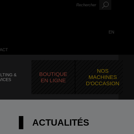
EN
ACT
NOS
BOUTIQUE
LTING &
MACHINES
VICES
EN LIGNE
D'OCCASION
ACTUALITÉS