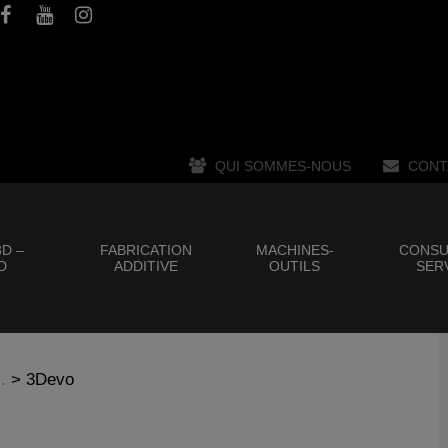
QUI SOMMES-NOUS
CONT
D –
FABRICATION
MACHINES-
CONSU
D
ADDITIVE
OUTILS
SER
.
>
3Devo