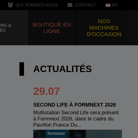
QUI SOMMES-NOUS
CONTACT
EN
NOS
BOUTIQUE EN
ING &
MACHINES
CES
LIGNE
D'OCCASION
ACTUALITÉS
29.07
SECOND LIFE À FORMNEXT 2026
Multistation Second Life sera présent
à Formnext 2026, dans le cadre du
Pavillon France Du…