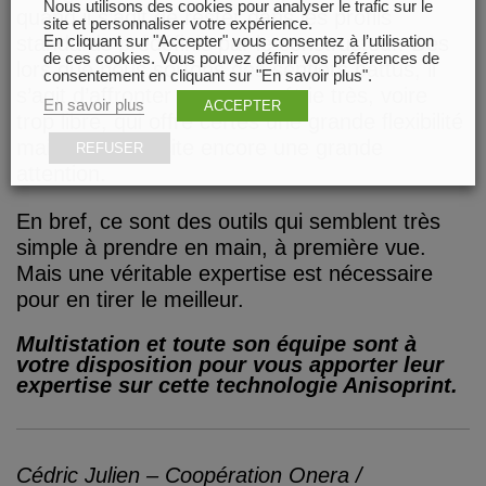
Nous utilisons des cookies pour analyser le trafic sur le
quand il s’agit de rester dans les profils
site et personnaliser votre expérience.
standards prédéfinis par le constructeur. Dès
En cliquant sur "Accepter" vous consentez à l’utilisation
de ces cookies. Vous pouvez définir vos préférences de
lors que nous sortons des sentiers battus, il
consentement en cliquant sur "En savoir plus".
s’agit d’affronter une paramétrie très, voire
En savoir plus
ACCEPTER
trop libre, qui offre certes une grande flexibilité
mais qui nécessite encore une grande
REFUSER
attention.
En bref, ce sont des outils qui semblent très
simple à prendre en main, à première vue.
Mais une véritable expertise est nécessaire
pour en tirer le meilleur.
Multistation et toute son équipe sont à
votre disposition pour vous apporter leur
expertise sur cette technologie Anisoprint.
Cédric Julien – Coopération Onera /