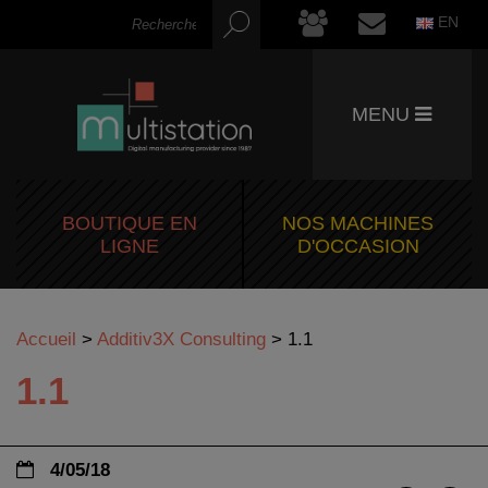
EN
MENU
BOUTIQUE EN
NOS MACHINES
LIGNE
D'OCCASION
Accueil
>
Additiv3X Consulting
>
1.1
1.1
4/05/18