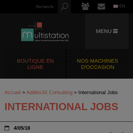
EN
MENU
BOUTIQUE EN
NOS MACHINES
LIGNE
D'OCCASION
Accueil
>
Additiv3X Consulting
>
International Jobs
INTERNATIONAL JOBS
4/05/18