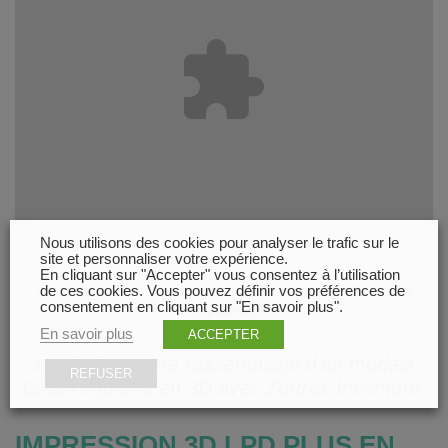
Nous utilisons des cookies pour analyser le trafic sur le
site et personnaliser votre expérience.
En cliquant sur "Accepter" vous consentez à l’utilisation
Acceptez
Fonctionnement
cookies pour afficher le
de ces cookies. Vous pouvez définir vos préférences de
consentement en cliquant sur "En savoir plus".
contenu.
En savoir plus
ACCEPTER
La vidéo montre l’assemblage d’un modèle
REFUSER
GABA imprimé en 3D avec Zortrax Inventure.
IMPRESSION 3D LPD PLUS EN